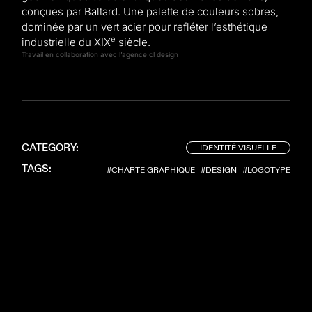
conçues par Baltard.
Une palette de couleurs sobres,
dominée par un vert acier pour refléter l’esthétique
e
industrielle du XIX
siècle.
Travail en collaboration avec l’agence cl design
IDENTITÉ VISUELLE
CATEGORY:
TAGS:
#CHARTE GRAPHIQUE
#DESIGN
#LOGOTYPE